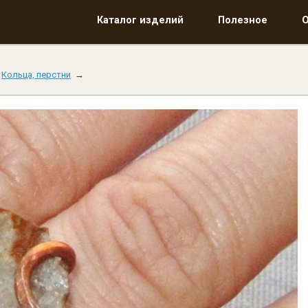
Каталог изделий
Каталог изделий
Полезное
Полезное
О
О
→
Кольца, перстни
→