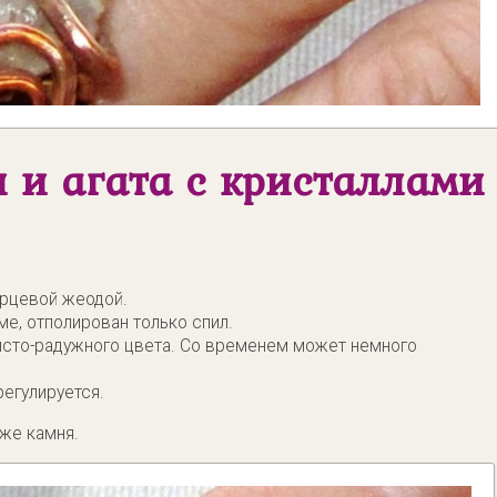
и и агата с кристаллами
арцевой жеодой.
ме, отполирован только спил.
исто-радужного цвета. Со временем может немного
егулируется.
 же камня.