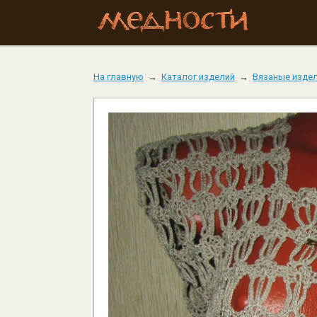
На главную
→
Каталог изделий
→
Вязаные изде