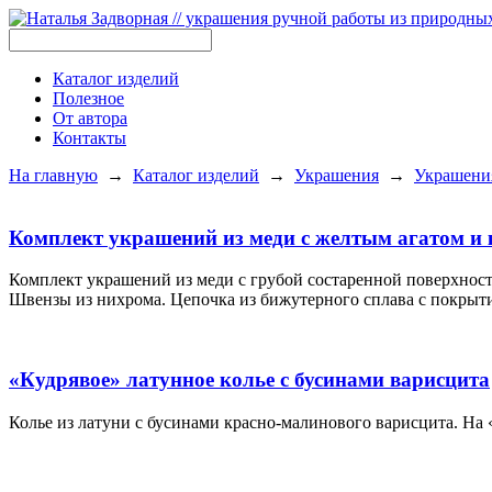
Каталог изделий
Полезное
От автора
Контакты
На главную
→
Каталог изделий
→
Украшения
→
Украшени
Комплект украшений из меди с желтым агатом и
Комплект украшений из меди с грубой состаренной поверхност
Швензы из нихрома. Цепочка из бижутерного сплава с покрыти
«Кудрявое» латунное колье с бусинами варисцита
Колье из латуни с бусинами красно-малинового варисцита. На