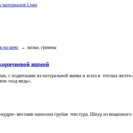
я на шею
→
колье, гривны
 коричневой яшмой
ью, с подвесками из натуральной яшмы и агата в теплых желто
ем «под медь».
 «кудри» местами нанесена грубая текстура. Шнур из вощенного