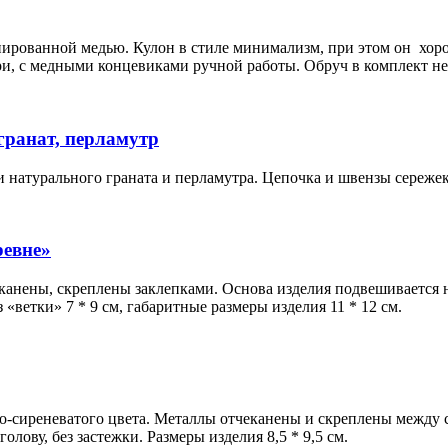
ированной медью. Кулон в стиле минимализм, при этом он хоро
и, с медными концевиками ручной работы. Обруч в комплект не 
гранат, перламутр
 натурального граната и перламутра. Цепочка и швензы сереже
ревне»
канены, скреплены заклепками. Основа изделия подвешивается н
 «ветки» 7 * 9 см, габаритные размеры изделия 11 * 12 см.
о-сиреневатого цвета. Металлы отчеканены и скреплены между 
лову, без застежки. Размеры изделия 8,5 * 9,5 см.