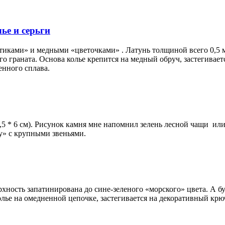
ье и серьги
ками» и медными «цветочками» . Латунь толщиной всего 0,5 мм
 граната. Основа колье крепится на медный обруч, застегивает
енного сплава.
3,5 * 6 см). Рисунок камня мне напомнил зелень лесной чащи ил
у» с крупными звеньями.
рхность запатинирована до сине-зеленого «морского» цвета. А 
лье на омедненной цепочке, застегивается на декоративный крю