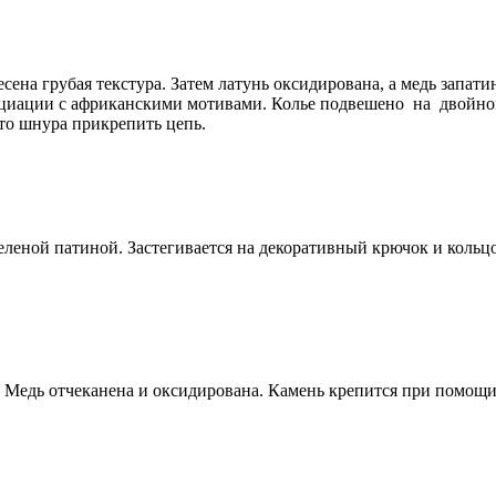
есена грубая текстура. Затем латунь оксидирована, а медь зап
социации с африканскими мотивами. Колье подвешено на двойно
то шнура прикрепить цепь.
зеленой патиной. Застегивается на декоративный крючок и коль
а. Медь отчеканена и оксидирована. Камень крепится при помощи