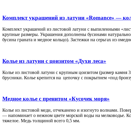
Комплект украшений из латуни «Romance» — кол
Комплект украшений из листовой латуни с выпиленными «листи
крупные размеры. Украшения дополнены бусинами натурального
бусина граната и медное кольцо). Застежки на серьгах из омедн
Колье из латуни с цоизитом «Духи леса»
Колье из листовой латуни с крупным цоизитом (размер камня 
брусники. Колье крепится на цепочку с покрытием «под бронз
Медное колье с пренитом «Кусочек моря»
Колье из листовой меди, отчеканено и изогнуто волнами. Пове
— напоминает о нежном цвете морской воды на мелководье. Ко
тяжелое. Медь толщиной всего 0,5 мм.