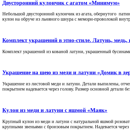
Двусторонний кулончик с агатом «Минимум»
Небольшой двусторонний кулончик из агата, обернутого патин
кулон на обруче из льняного шнура с мемори-проволокой внутр
Комплект украшений в этно-стиле. Латунь, медь, 
Комплект украшений из кованой латуни, украшенный бусинами
Украшение на шею из меди и латуни «Домик в де
Украшение из листовой меди и латуни. Детали выпилены, отче
покрытием надевается через голову. Размер основной детали без
Кулон из меди и латуни с яшмой «Маяк»
Крупный кулон из меди и латуни с натуральной яшмой розоват
крупными звеньями с бронзовым покрытием. Надевается через го